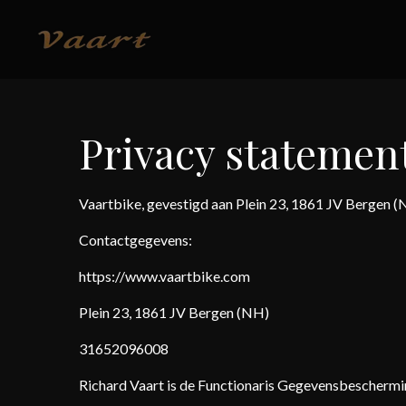
Ga
direct
naar
de
hoofdinhoud
Privacy statemen
Vaartbike, gevestigd aan Plein 23, 1861 JV Bergen (
Contactgegevens:
https://www.vaartbike.com
Plein 23, 1861 JV Bergen (NH)
31652096008
Richard Vaart is de Functionaris Gegevensbeschermi