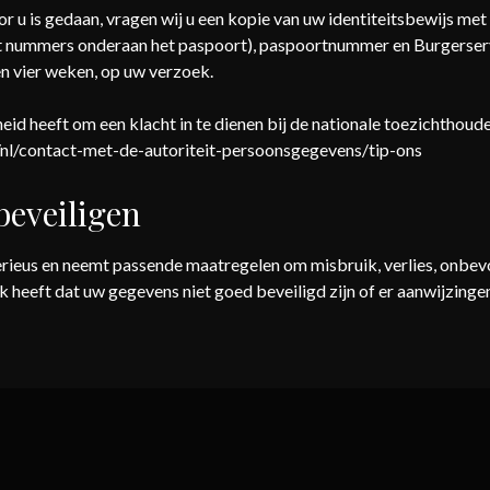
or u is gedaan, vragen wij u een kopie van uw identiteitsbewijs me
t nummers onderaan het paspoort), paspoortnummer en Burgerser
en vier weken, op uw verzoek.
heid heeft om een klacht in te dienen bij de nationale toezichthoud
l/nl/contact-met-de-autoriteit-persoonsgegevens/tip-ons
beveiligen
rieus en neemt passende maatregelen om misbruik, verlies, onb
uk heeft dat uw gegevens niet goed beveiligd zijn of er aanwijzing