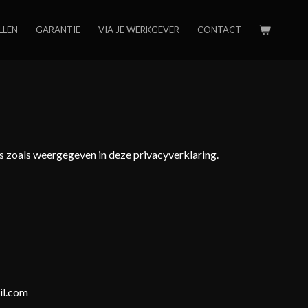
LLEN
GARANTIE
VIA JE WERKGEVER
CONTACT
s zoals weergegeven in deze privacyverklaring.
il.com