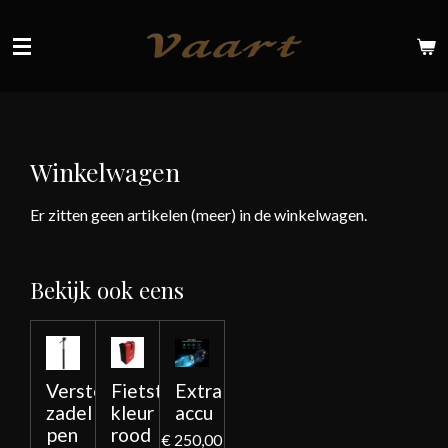
Ga
direct
naar
de
hoofdinhoud
Winkelwagen
Er zitten geen artikelen (meer) in de winkelwagen.
Bekijk ook eens
Verstelbare
Fietstas
Extra
zadel
kleur
accu
pen
rood
€ 250,00