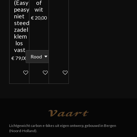
(Easy
of
peasy)
wit
niet
€ 20,00
steeds
zadel
klem
los
vast
€ 79,00
In winkelwagen
In winkelwagen
In winkelwagen
Lichtgewicht carbon e-bikes uit eigen ontwerp, gebouwd in Bergen
(Noord-Holland).