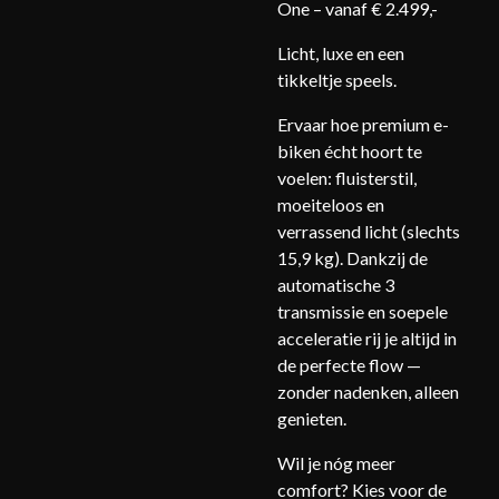
One – vanaf € 2.499,-
Licht, luxe en een
tikkeltje speels.
Ervaar hoe premium e-
biken écht hoort te
voelen: fluisterstil,
moeiteloos en
verrassend licht (slechts
15,9 kg). Dankzij de
automatische 3
transmissie en soepele
acceleratie rij je altijd in
de perfecte flow —
zonder nadenken, alleen
genieten.
Wil je nóg meer
comfort? Kies voor de