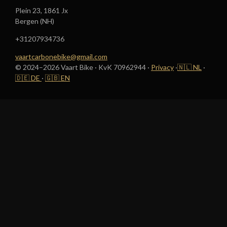
Plein 23, 1861 Jx
Bergen (NH)
+31207934736
vaartcarbonebike@gmail.com
©
2024–2026
Vaart Bike · KvK 70962944 ·
Privacy
·
🇳🇱 NL
·
🇩🇪 DE
·
🇬🇧 EN