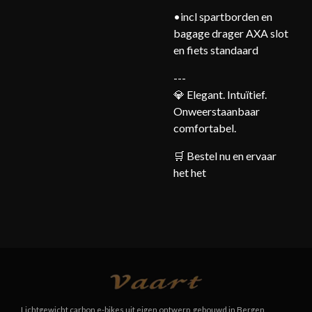
•incl spartborden en
bagage drager AXA slot
en fiets standaard
---
💎 Elegant. Intuïtief.
Onweerstaanbaar
comfortabel.
🛒 Bestel nu en ervaar
het het
Lichtgewicht carbon e-bikes uit eigen ontwerp, gebouwd in Bergen