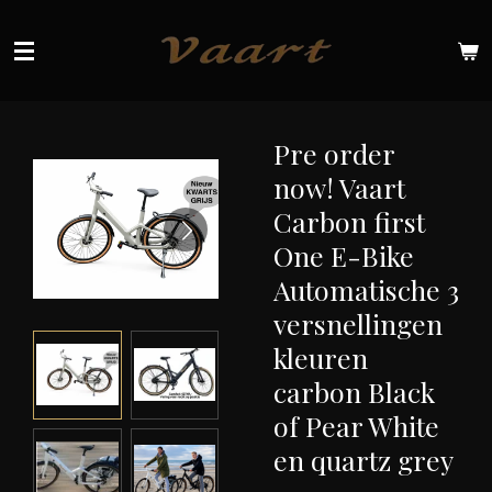
Ga
direct
naar
de
hoofdinhoud
Pre order
now! Vaart
Carbon first
One E-Bike
Automatische 3
versnellingen
kleuren
carbon Black
of Pear White
en quartz grey