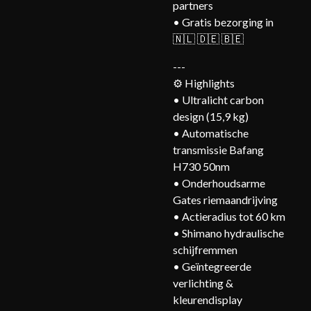
partners
• Gratis bezorging in
🇳🇱 🇩🇪 🇧🇪
---
⚙️ Highlights
• Ultralicht carbon
design (15,9 kg)
• Automatische
transmissie Bafang
H730 50nm
• Onderhoudsarme
Gates riemaandrijving
• Actieradius tot 60 km
• Shimano hydraulische
schijfremmen
• Geïntegreerde
verlichting &
kleurendisplay